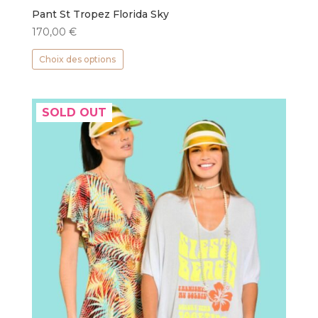
Pant St Tropez Florida Sky
170,00
€
Ce
Choix des options
produit
a
plusieurs
SOLD OUT
variations.
Les
options
peuvent
être
choisies
sur
la
page
du
produit