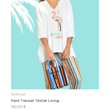
choisies
sur
la
page
du
produit
Sold out
Pant Transat Textile Living
150,00
€