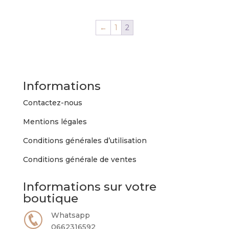
plusieurs
variations.
←
1
2
Les
options
peuvent
être
choisies
Informations
sur
Contactez-nous
la
page
Mentions légales
du
produit
Conditions générales d’utilisation
Conditions générale de ventes
Informations sur votre
boutique
Whatsapp
0662316592