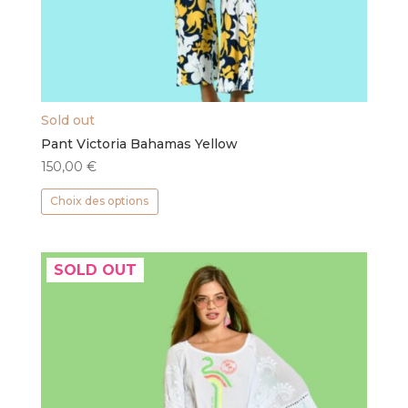
Sold out
Pant Victoria Bahamas Yellow
150,00
€
Ce
Choix des options
produit
a
plusieurs
SOLD OUT
variations.
Les
options
peuvent
être
choisies
sur