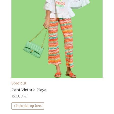
la
page
du
produit
Sold out
Pant Victoria Playa
150,00
€
Ce
Choix des options
produit
a