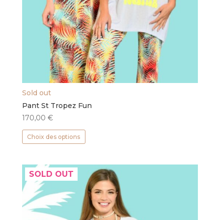
Sold out
Pant St Tropez Fun
170,00
€
Ce
Choix des options
produit
a
plusieurs
SOLD OUT
variations.
Les
options
peuvent
être