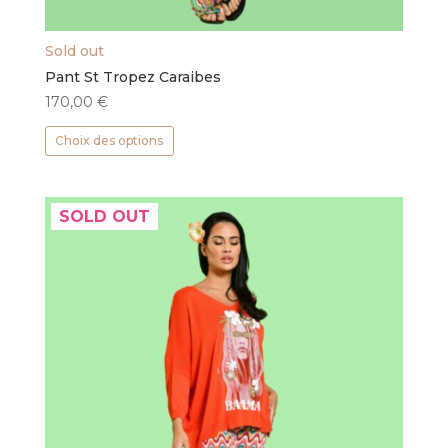
Sold out
Pant St Tropez Caraibes
170,00
€
Ce
Choix des options
produit
a
plusieurs
SOLD OUT
variations.
Les
options
peuvent
être
choisies
sur
la
page
du
produit