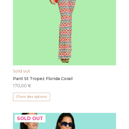
Sold out
Pant St Tropez Florida Corail
170,00
€
Ce
Choix des options
produit
a
plusieurs
SOLD OUT
variations.
Les