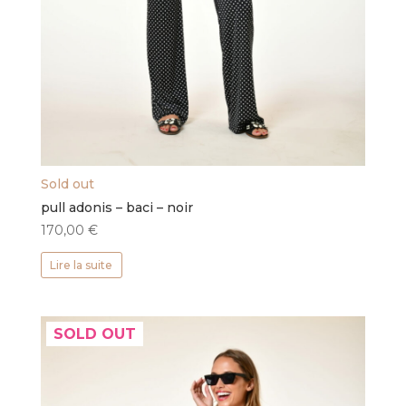
Sold out
pull adonis – baci – noir
170,00
€
Lire la suite
SOLD OUT