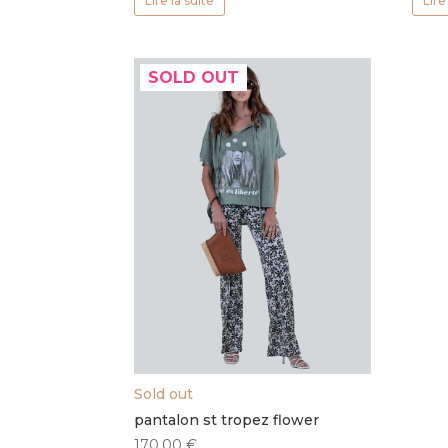
Lire la suite
Lire
SOLD OUT
Sold out
pantalon st tropez flower
170,00
€