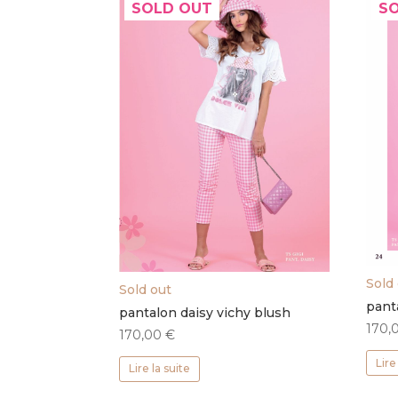
SOLD OUT
S
Sold
Sold out
pant
pantalon daisy vichy blush
170,
170,00
€
Lire
Lire la suite