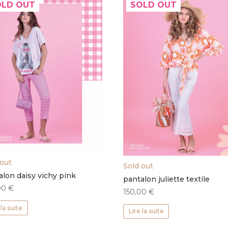
OLD OUT
SOLD OUT
 out
Sold out
alon daisy vichy pink
pantalon juliette textile
00
€
150,00
€
 la suite
Lire la suite