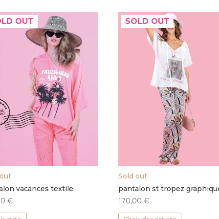
OLD OUT
SOLD OUT
 out
Sold out
alon vacances textile
pantalon st tropez graphiqu
00
€
170,00
€
Ce