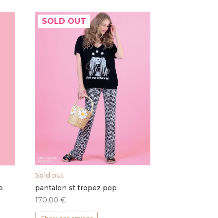
SOLD OUT
Sold out
e
pantalon st tropez pop
170,00
€
Ce