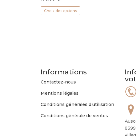
Ce
Choix des options
produit
a
plusieurs
variations.
Les
options
peuvent
être
choisies
Informations
Inf
sur
vo
Contactez-nous
la
page
Mentions légales
du
produit
Conditions générales d’utilisation
Conditions générale de ventes
Auso
8399
villa