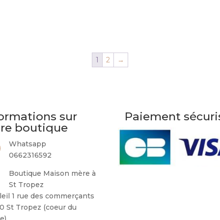
1
2
→
ormations sur
Paiement sécuri
tre boutique
Whatsapp
0662316592
Boutique Maison mère à
St Tropez
leil 1 rue des commerçants
0 St Tropez (coeur du
ge)