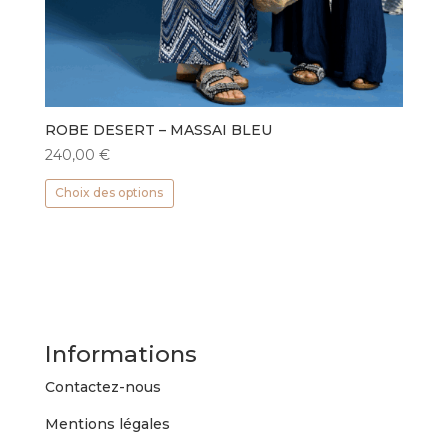
ROBE DESERT – MASSAI BLEU
240,00
€
Ce
Choix des options
produit
a
plusieurs
variations.
Les
options
peuvent
Informations
être
choisies
Contactez-nous
sur
Mentions légales
la