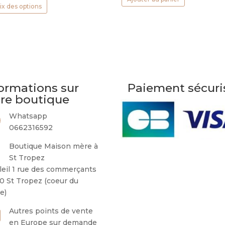
ix des options
produit
a
plusieurs
variations.
Les
options
peuvent
ormations sur
Paiement sécuri
être
tre boutique
choisies
sur
Whatsapp
la
0662316592
page
Boutique Maison mère à
du
St Tropez
produit
leil 1 rue des commerçants
0 St Tropez (coeur du
ge)
Autres points de vente
en Europe sur demande