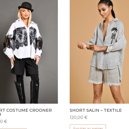
RT COSTUME CROONER
SHORT SALIN – TEXTILE
R
120,00
€
00
€
Ce
Ajouter au panier