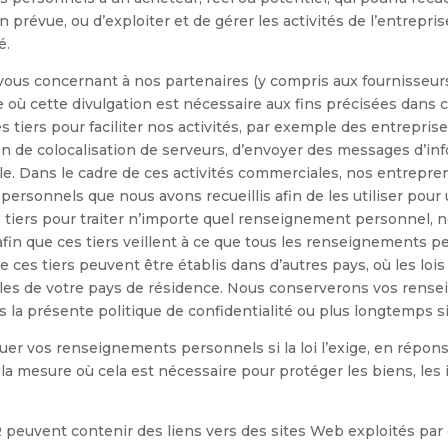
 prévue, ou d’exploiter et de gérer les activités de l’entrepri
é.
us concernant à nos partenaires (y compris aux fournisseurs
re où cette divulgation est nécessaire aux fins précisées dans c
s tiers pour faciliter nos activités, par exemple des entrepri
on de colocalisation de serveurs, d’envoyer des messages d’inf
ntèle. Dans le cadre de ces activités commerciales, nos entrepr
rsonnels que nous avons recueillis afin de les utiliser pour 
es tiers pour traiter n’importe quel renseignement personnel
fin que ces tiers veillent à ce que tous les renseignements p
ue ces tiers peuvent être établis dans d’autres pays, où les lo
elles de votre pays de résidence. Nous conserverons vos re
la présente politique de confidentialité ou plus longtemps si c
er vos renseignements personnels si la loi l’exige, en répon
dans la mesure où cela est nécessaire pour protéger les biens, l
peuvent contenir des liens vers des sites Web exploités par d