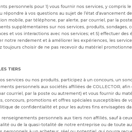
 personnels pour 1) vous fournir nos services, y compris le 
n ou répondre à vos questions au sujet de l’état d’avancement 
n mobile, par téléphone, par alerte, par courriel, par la pos
nts supplémentaires sur nos services, produits, sondages, co
nces et vos interactions avec nos services; et 5) effectuer de
rer notre rendement et à améliorer les expériences, les servic
toujours choisir de ne pas recevoir du matériel promotionnel 
ES TIERS
 services ou nos produits, participez à un concours, un sond
nts personnels aux sociétés affiliées de COLLECTOR, afin 
 par courriel, par la poste ou autrement) et vous fournir du m
, concours, promotions et offres spéciales susceptibles de vous
itique de confidentialité et pour les autres fins envisagées da
enseignements personnels aux tiers non affiliés, sauf à ceux 
otalité ou de la quasi-totalité de notre entreprise ou de toute 
sonnels à un acheteur, réel ou potentiel, qui pourra recueilli