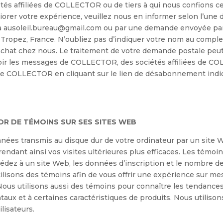
tés affiliées de COLLECTOR ou de tiers à qui nous confions cet
rer votre expérience, veuillez nous en informer selon l’une 
 ausoleil.bureau@gmail.com ou par une demande envoyée par la
-Tropez, France. N’oubliez pas d’indiquer votre nom au complet
n achat chez nous. Le traitement de votre demande postale peu
oir les messages de COLLECTOR, des sociétés affiliées de CO
 de COLLECTOR en cliquant sur le lien de désabonnement ind
OR DE TÉMOINS SUR SES SITES WEB
nnées transmis au disque dur de votre ordinateur par un site 
 rendant ainsi vos visites ultérieures plus efficaces. Les tém
dez à un site Web, les données d’inscription et le nombre de
ilisons des témoins afin de vous offrir une expérience sur me
Nous utilisons aussi des témoins pour connaître les tendances d
aux et à certaines caractéristiques de produits. Nous utilisons
lisateurs.