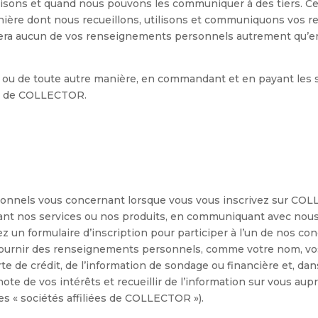
isons et quand nous pouvons les communiquer à des tiers. Cett
manière dont nous recueillons, utilisons et communiquons v
quera aucun de vos renseignements personnels autrement qu’en
d ou de toute autre manière, en commandant et en payant les
ité de COLLECTOR.
onnels vous concernant lorsque vous vous inscrivez sur COL
t nos services ou nos produits, en communiquant avec nous 
ez un formulaire d’inscription pour participer à l’un de nos c
 fournir des renseignements personnels, comme votre nom, vos
de crédit, de l’information de sondage ou financière et, dans
e de vos intérêts et recueillir de l’information sur vous auprè
es « sociétés affiliées de COLLECTOR »).