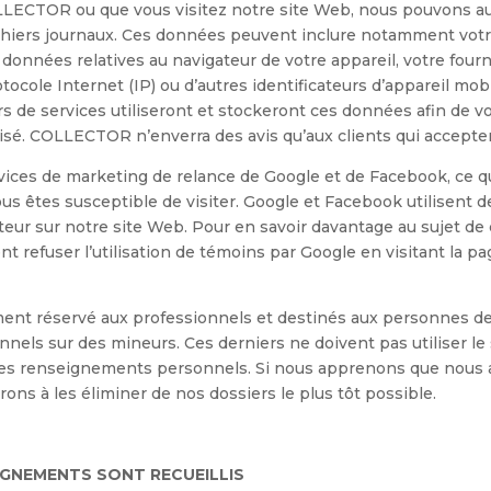
OLLECTOR ou que vous visitez notre site Web, nous pouvons au
hiers journaux. Ces données peuvent inclure notamment votre 
données relatives au navigateur de votre appareil, votre fourn
ocole Internet (IP) ou d’autres identificateurs d’appareil mobile
de services utiliseront et stockeront ces données afin de vou
sé. COLLECTOR n’enverra des avis qu’aux clients qui accepter
vices de marketing de relance de Google et de Facebook, ce qu
us êtes susceptible de visiter. Google et Facebook utilisent
ateur sur notre site Web. Pour en savoir davantage au sujet de ce
t refuser l’utilisation de témoins par Google en visitant la p
nt réservé aux professionnels et destinés aux personnes de
ls sur des mineurs. Ces derniers ne doivent pas utiliser le
s renseignements personnels. Si nous apprenons que nous a
ons à les éliminer de nos dossiers le plus tôt possible.
IGNEMENTS SONT RECUEILLIS