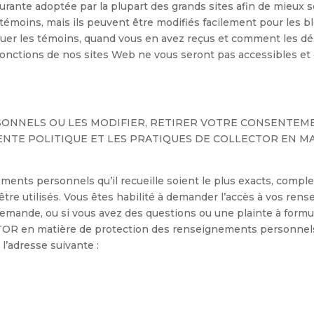
urante adoptée par la plupart des grands sites afin de mieux se
émoins, mais ils peuvent être modifiés facilement pour les blo
uer les témoins, quand vous en avez reçus et comment les dé
onctions de nos sites Web ne vous seront pas accessibles et q
ONNELS OU LES MODIFIER, RETIRER VOTRE CONSENTEM
ENTE POLITIQUE ET LES PRATIQUES DE COLLECTOR EN M
ents personnels qu’il recueille soient le plus exacts, complet
t être utilisés. Vous êtes habilité à demander l’accès à vos re
 demande, ou si vous avez des questions ou une plainte à form
CTOR en matière de protection des renseignements personnels
 l’adresse suivante :