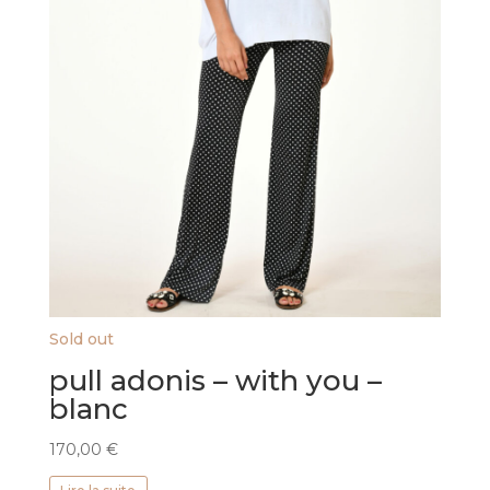
produit
Sold out
pull adonis – with you –
blanc
170,00
€