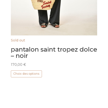
Sold out
pantalon saint tropez dolce
– noir
170,00
€
Ce
Choix des options
produit
a
plusieurs
variations.
Les
options