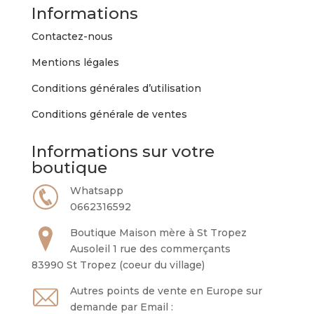
peuvent
Informations
être
choisies
Contactez-nous
sur
Mentions légales
la
page
Conditions générales d’utilisation
du
Conditions générale de ventes
produit
Informations sur votre
boutique
Whatsapp
0662316592
Boutique Maison mère à St Tropez
Ausoleil 1 rue des commerçants
83990 St Tropez (coeur du village)
Autres points de vente en Europe sur
demande par Email :