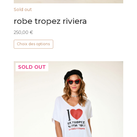
Sold out
robe tropez riviera
250,00
€
Ce
Choix des options
produit
a
plusieurs
SOLD OUT
variations.
Les
options
peuvent
être
choisies
sur
la
page
du