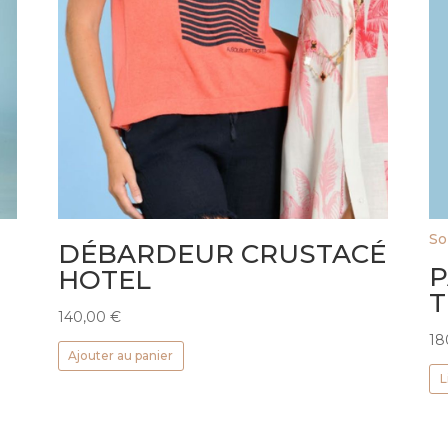
So
DÉBARDEUR CRUSTACÉ
P
HOTEL
T
140,00
€
18
Ajouter au panier
L