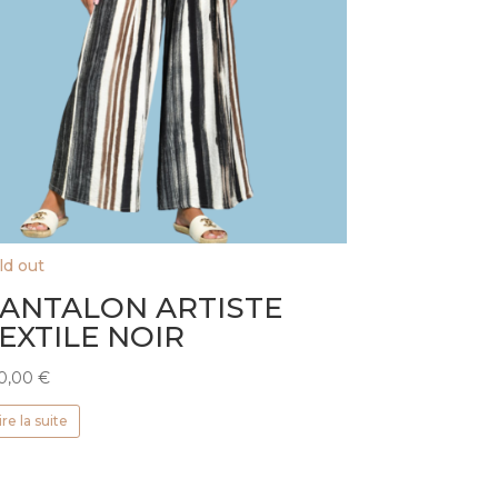
ld out
ANTALON ARTISTE
EXTILE NOIR
0,00
€
ire la suite