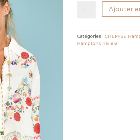
quantité
Ajouter a
de
CHEMISE
LATINA
3
Catégories :
CHEMISE Hampt
TEXTILE
Hamptons Riviera