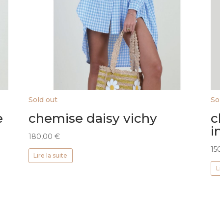
Sold out
So
e
chemise daisy vichy
c
i
180,00
€
15
Lire la suite
L