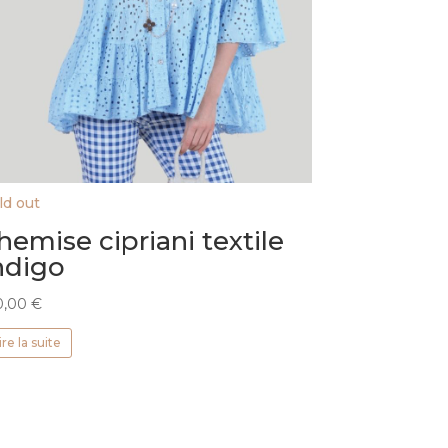
ld out
hemise cipriani textile
ndigo
0,00
€
ire la suite