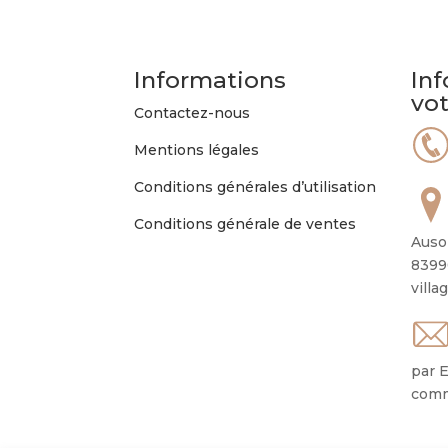
options
peuvent
être
Informations
Inf
choisies
vo
sur
Contactez-nous
la
Mentions légales
page
du
Conditions générales d’utilisation
produit
Conditions générale de ventes
Auso
8399
villa
par E
comm