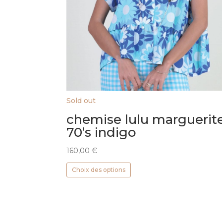
Sold out
chemise lulu marguerit
70’s indigo
160,00
€
Ce
Choix des options
produit
a
plusieurs
variations.
Les