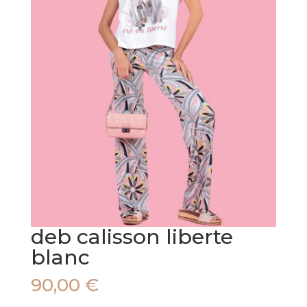
deb calisson liberte
blanc
90,00
€