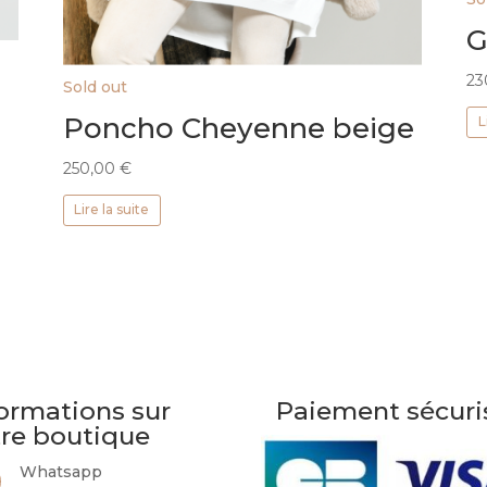
G
23
Sold out
Poncho Cheyenne beige
L
250,00
€
Lire la suite
ormations sur
Paiement sécuri
tre boutique
Whatsapp