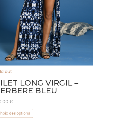
ld out
ILET LONG VIRGIL –
ERBERE BLEU
0,00
€
Ce
hoix des options
produit
a
plusieurs