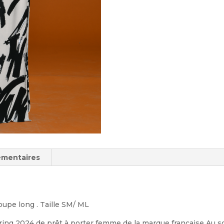
émentaires
coupe long . Taille SM/ ML
ring 2024 de prêt à porter femme de la marque française Au s