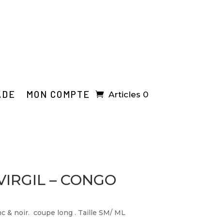
ADE
MON COMPTE
Articles 0
VIRGIL – CONGO
anc & noir. coupe long . Taille SM/ ML