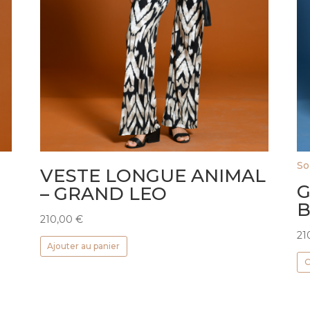
So
VESTE LONGUE ANIMAL
G
– GRAND LEO
B
210,00
€
21
Ajouter au panier
C