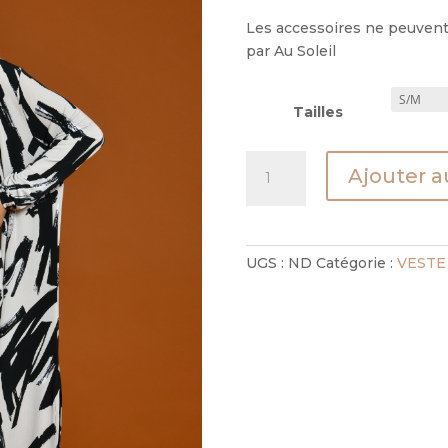
Les accessoires ne peuvent 
par Au Soleil
Tailles
quantité
Ajouter a
de
GILET
LONG
VIRGIL
UGS :
ND
Catégorie :
VESTE 
-
CONGO