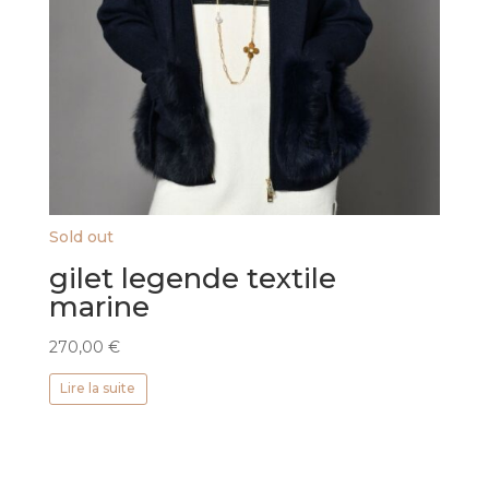
Sold out
gilet legende textile
marine
270,00
€
Lire la suite