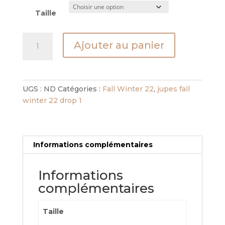
Taille
quantité
Ajouter au panier
de
jupe
futur
textile
UGS :
ND
Catégories :
Fall Winter 22
,
jupes fall
dore
winter 22 drop 1
Informations complémentaires
Informations
complémentaires
Taille