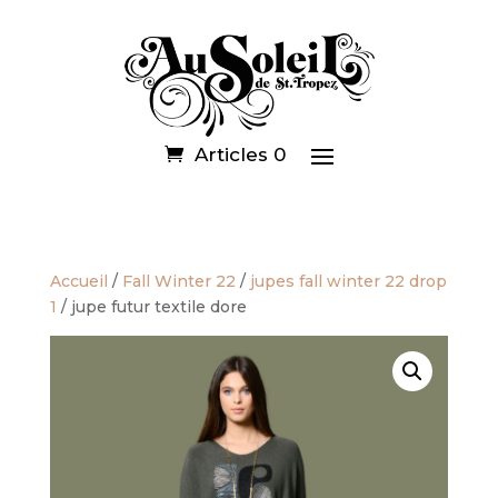
Articles 0
Accueil
/
Fall Winter 22
/
jupes fall winter 22 drop
1
/ jupe futur textile dore