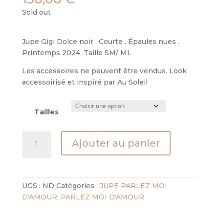
Sold out
Jupe Gigi Dolce noir . Courte . Épaules nues .
Printemps 2024 .Taille SM/ ML
Les accessoires ne peuvent être vendus. Look
accessoirisé et inspiré par Au Soleil
Tailles
quantité
Ajouter au panier
de
jupe
gigi
dolce
UGS :
ND
Catégories :
JUPE PARLEZ MOI
D'AMOUR
,
PARLEZ MOI D'AMOUR