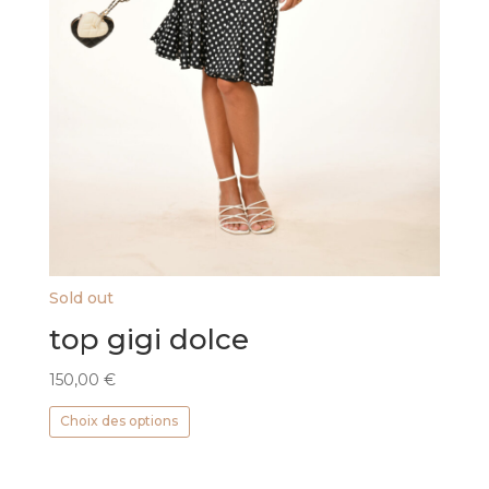
Sold out
top gigi dolce
150,00
€
Ce
Choix des options
produit
a
plusieurs