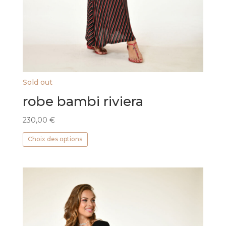
Sold out
robe bambi riviera
230,00
€
Ce
Choix des options
produit
a
plusieurs
variations.
Les
options
peuvent
être