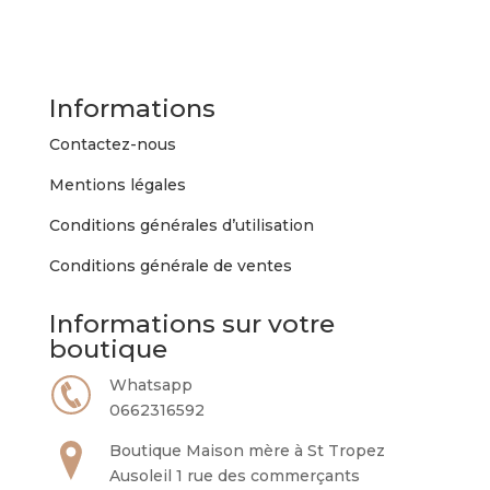
variations.
Les
options
peuvent
Informations
être
choisies
Contactez-nous
sur
Mentions légales
la
page
Conditions générales d’utilisation
du
Conditions générale de ventes
produit
Informations sur votre
boutique
Whatsapp
0662316592
Boutique Maison mère à St Tropez
Ausoleil 1 rue des commerçants