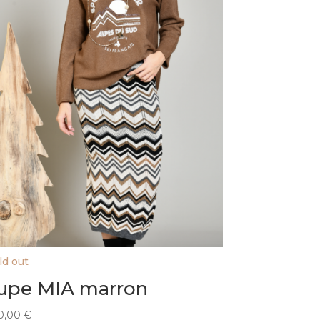
ld out
upe MIA marron
0,00
€