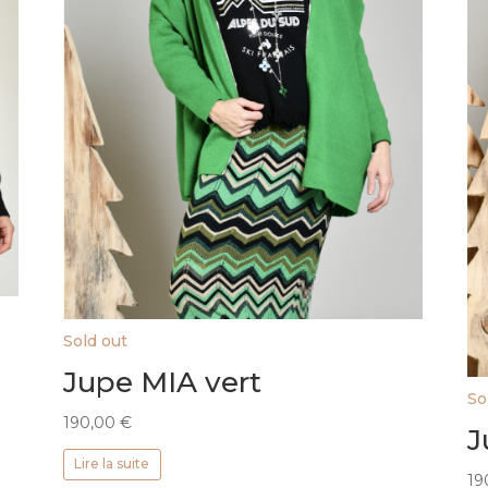
Sold out
Jupe MIA vert
So
190,00
€
J
Lire la suite
19