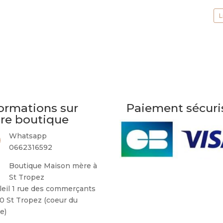
L
ormations sur
Paiement sécuri
tre boutique
Whatsapp
0662316592
Boutique Maison mère à
St Tropez
leil 1 rue des commerçants
0 St Tropez (coeur du
ge)