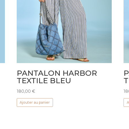
P
PANTALON HARBOR
T
TEXTILE BLEU
18
180,00
€
A
Ajouter au panier