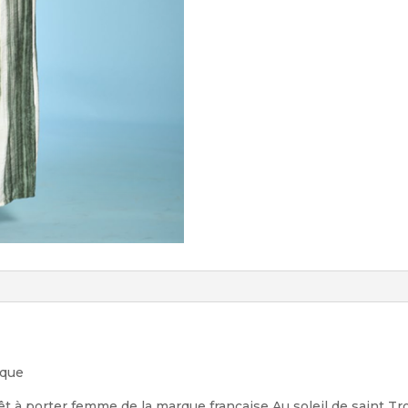
ique
êt à porter femme de la marque française Au soleil de saint T