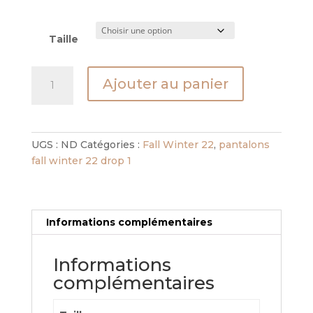
Taille
quantité
Ajouter au panier
de
pantalon
center
textile
UGS :
ND
Catégories :
Fall Winter 22
,
pantalons
beige
fall winter 22 drop 1
Informations complémentaires
Informations
complémentaires