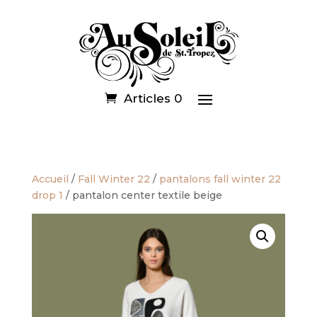
Articles 0
Accueil
/
Fall Winter 22
/
pantalons fall winter 22
drop 1
/ pantalon center textile beige