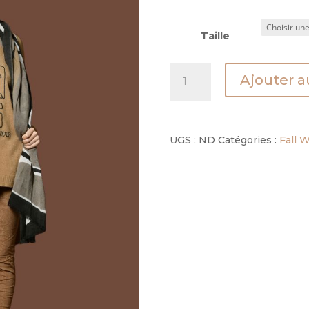
Taille
quantité
Ajouter a
de
pantalon
center
textile
UGS :
ND
Catégories :
Fall 
kamel