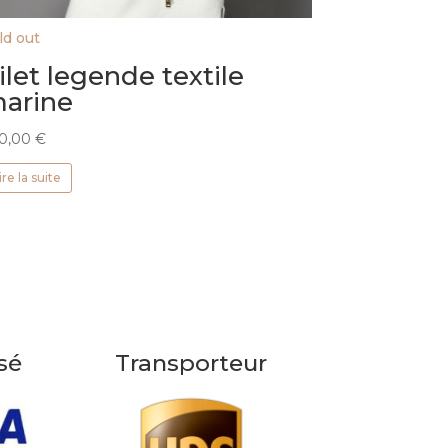
ld out
ilet legende textile
arine
0,00
€
ire la suite
sé
Transporteur