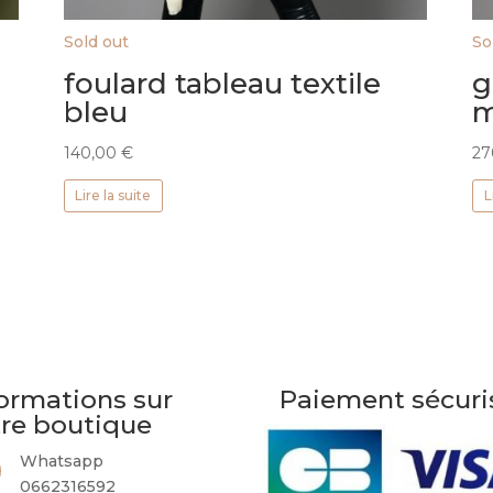
Sold out
So
foulard tableau textile
g
bleu
m
140,00
€
27
Lire la suite
L
ormations sur
Paiement sécuri
tre boutique
Whatsapp
0662316592