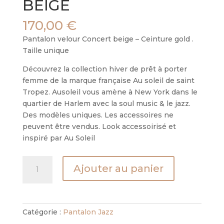
BEIGE
170,00
€
Pantalon velour Concert beige – Ceinture gold .
Taille unique
Découvrez la collection hiver de prêt à porter
femme de la marque française Au soleil de saint
Tropez. Ausoleil vous amène à New York dans le
quartier de Harlem avec la soul music & le jazz.
Des modèles uniques. Les accessoires ne
peuvent être vendus. Look accessoirisé et
inspiré par Au Soleil
quantité
Ajouter au panier
de
PANTALON
CONCERT
BEIGE
Catégorie :
Pantalon Jazz