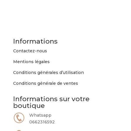
a
plusieurs
variations.
Les
options
peuvent
Informations
être
choisies
Contactez-nous
sur
Mentions légales
la
page
Conditions générales d’utilisation
du
Conditions générale de ventes
produit
Informations sur votre
boutique
Whatsapp
0662316592