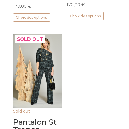
170,00
€
170,00
€
Ce
Ce
Choix des options
Choix des options
produit
produit
a
a
plusieurs
plusieurs
variations.
SOLD OUT
variations.
Les
Les
options
options
peuvent
peuvent
être
être
choisies
choisies
sur
sur
la
la
page
page
du
du
produit
produit
Sold out
Pantalon St