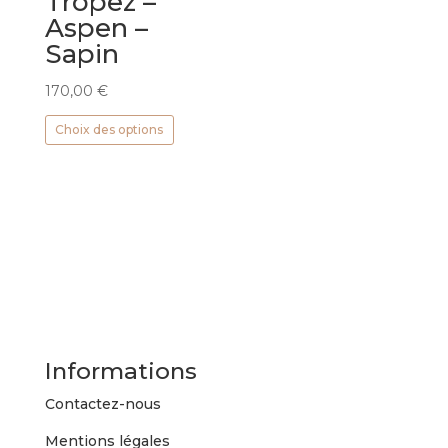
Tropez –
Aspen –
Sapin
170,00
€
Ce
Choix des options
produit
a
plusieurs
variations.
Les
options
peuvent
être
choisies
sur
Informations
la
page
Contactez-nous
du
produit
Mentions légales