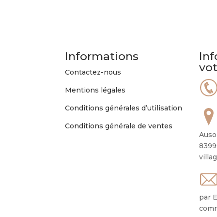
Les
options
peuvent
être
choisies
Informations
Inf
sur
vo
la
Contactez-nous
page
Mentions légales
du
produit
Conditions générales d’utilisation
Conditions générale de ventes
Auso
8399
villa
par E
comm