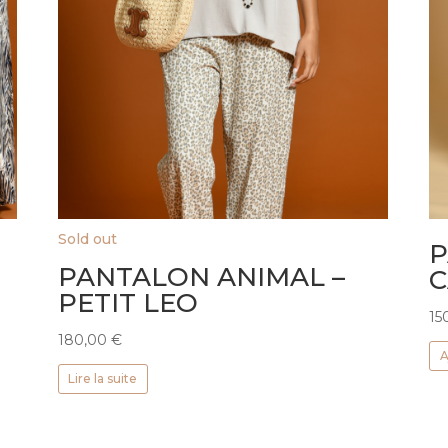
Sold out
P
PANTALON ANIMAL –
PETIT LEO
15
180,00
€
A
Lire la suite