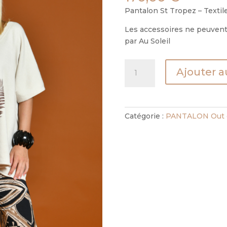
Pantalon St Tropez – Textil
Les accessoires ne peuvent 
par Au Soleil
quantité
Ajouter a
de
PANTALON
ST
TROPEZ
Catégorie :
PANTALON Out o
-
BARRACUDA