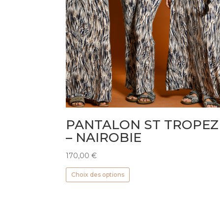
PANTALON ST TROPEZ
– NAIROBIE
170,00
€
Ce
Choix des options
produit
a
plusieurs
variations.