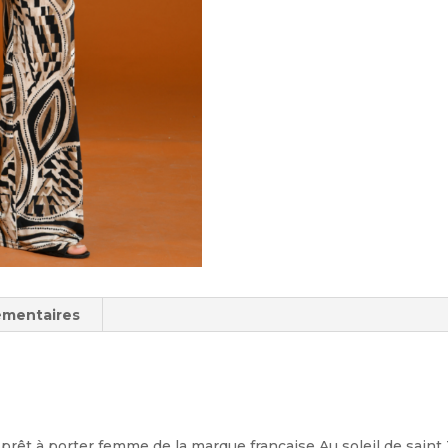
émentaires
e prêt à porter femme de la marque française Au soleil de sai