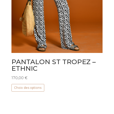
PANTALON ST TROPEZ –
ETHNIC
170,00
€
Ce
Choix des options
produit
a
plusieurs
variations.
Les