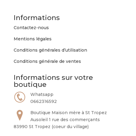
options
peuvent
Informations
être
choisies
Contactez-nous
sur
Mentions légales
la
page
Conditions générales d’utilisation
du
Conditions générale de ventes
produit
Informations sur votre
boutique
Whatsapp
0662316592
Boutique Maison mère à St Tropez
Ausoleil 1 rue des commerçants
83990 St Tropez (coeur du village)