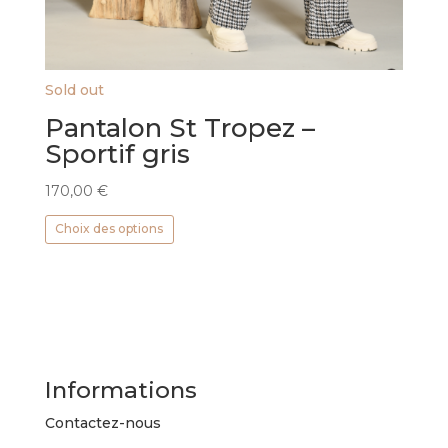
Sold out
Pantalon St Tropez –
Sportif gris
170,00
€
Ce
Choix des options
produit
a
plusieurs
variations.
Les
options
peuvent
Informations
être
choisies
Contactez-nous
sur