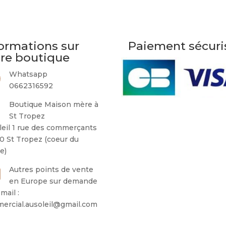
Les
options
peuvent
être
ormations sur
Paiement sécuri
choisies
tre boutique
sur
la
Whatsapp
page
0662316592
du
Boutique Maison mère à
produit
St Tropez
leil 1 rue des commerçants
0 St Tropez (coeur du
ge)
Autres points de vente
en Europe sur demande
mail :
ercial.ausoleil@gmail.com