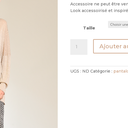
Accessoire ne peut être ve
Look accessoirisé et inspiré 
Taille
quantité
Ajouter a
de
Pantalon
St
Tropez
UGS :
ND
Catégorie :
pantal
-
Gstaad