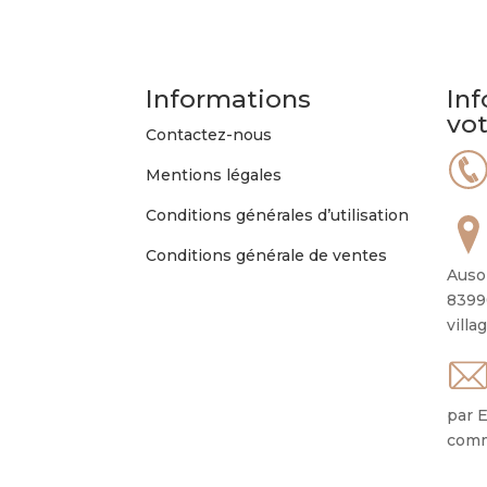
options
peuvent
être
Informations
Inf
choisies
vo
sur
Contactez-nous
la
Mentions légales
page
du
Conditions générales d’utilisation
produit
Conditions générale de ventes
Auso
8399
villa
par E
comm