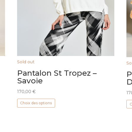
Sold out
So
Pantalon St Tropez –
P
Savoie
D
170,00
€
17
Ce
Choix des options
C
produit
a
plusieurs
variations.