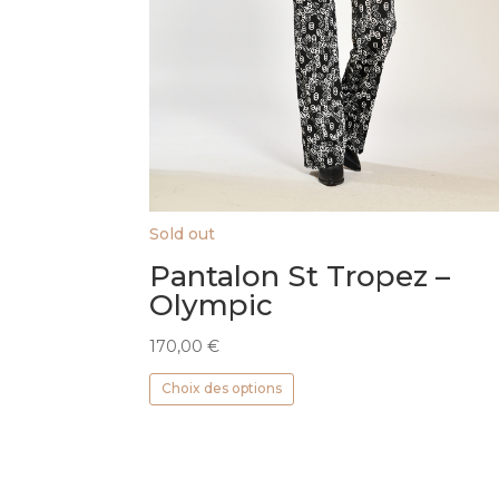
Sold out
Pantalon St Tropez –
Olympic
170,00
€
Ce
Choix des options
produit
a
plusieurs
variations.
Les