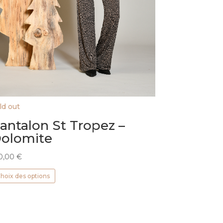
ld out
antalon St Tropez –
olomite
0,00
€
Ce
hoix des options
produit
a
plusieurs
variations.