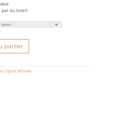
ndue.
par Au Soleil.
u panier
on Sport d'hiver