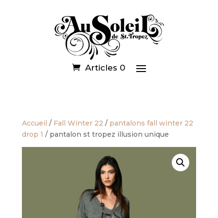
Articles 0
Accueil
/
Fall Winter 22
/
pantalons fall winter 22
drop 1
/ pantalon st tropez illusion unique