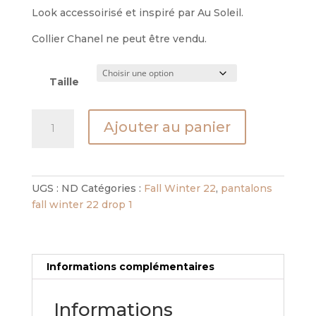
Look accessoirisé et inspiré par Au Soleil.
Collier Chanel ne peut être vendu.
Taille
quantité
Ajouter au panier
de
pantalon
st
tropez
UGS :
ND
Catégories :
Fall Winter 22
,
pantalons
illusion
fall winter 22 drop 1
unique
Informations complémentaires
Informations