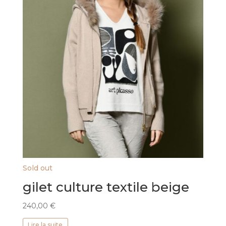
la
page
du
produit
Sold out
gilet culture textile beige
240,00
€
Lire la suite