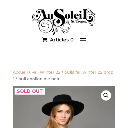
Articles 0
Accueil
/
Fall Winter 22
/
pulls fall winter 22 drop
1
/ pull apollon ole noir
SOLD OUT