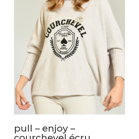
pull – enjoy –
courchevel écru