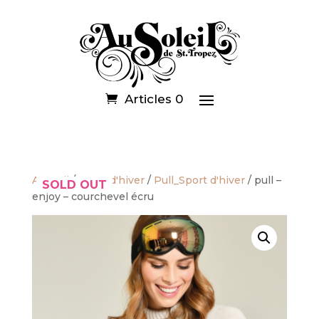
Articles 0
Accueil
/
Sport d'hiver
/
Pull_Sport d'hiver
/ pull –
SOLD OUT
enjoy – courchevel écru