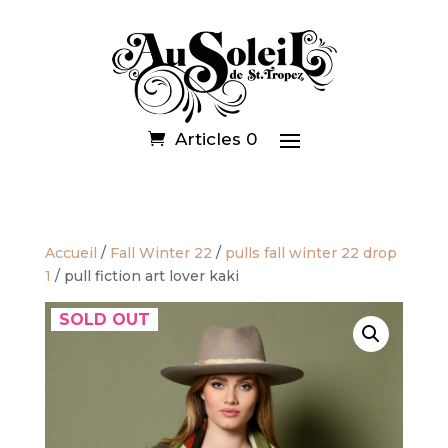
Articles 0
Accueil
/
Fall Winter 22
/
pulls fall winter 22 drop
1
/ pull fiction art lover kaki
SOLD OUT