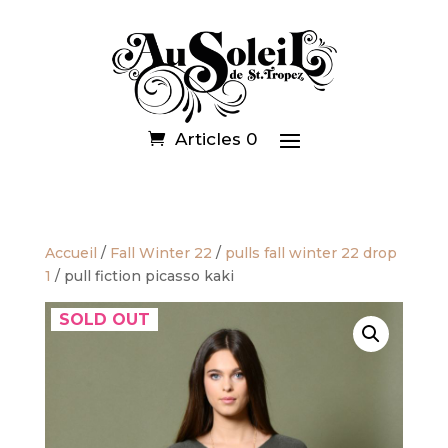
Articles 0
Accueil
/
Fall Winter 22
/
pulls fall winter 22 drop
1
/ pull fiction picasso kaki
SOLD OUT