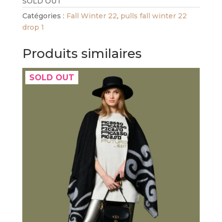
SOLD OUT
Catégories :
Fall Winter 22
,
pulls fall winter 22
drop 1
Produits similaires
SOLD OUT