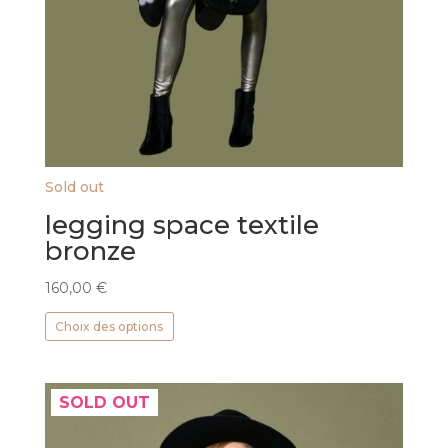
Sold out
legging space textile
bronze
160,00
€
Ce
Choix des options
produit
a
plusieurs
SOLD OUT
variations.
Les