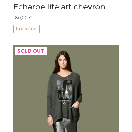
Echarpe life art chevron
180,00
€
Lire la suite
SOLD OUT