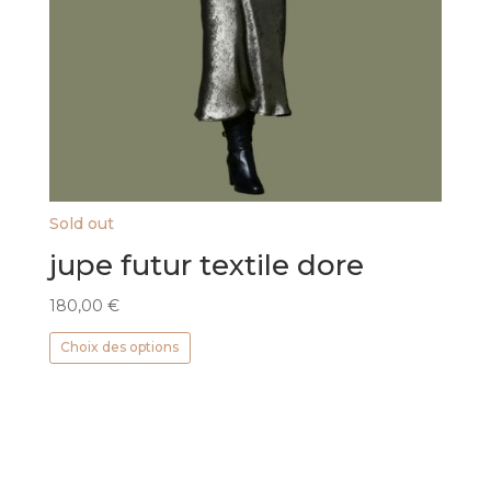
Sold out
jupe futur textile dore
180,00
€
Ce
Choix des options
produit
a
plusieurs
variations.
Les
options