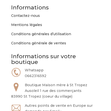
peuvent
Informations
être
choisies
Contactez-nous
sur
Mentions légales
la
page
Conditions générales d’utilisation
du
Conditions générale de ventes
produit
Informations sur votre
boutique
Whatsapp
0662316592
Boutique Maison mère à St Tropez
Ausoleil 1 rue des commerçants
83990 St Tropez (coeur du village)
Autres points de vente en Europe sur