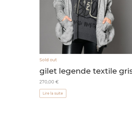
Sold out
gilet legende textile gri
270,00
€
Lire la suite