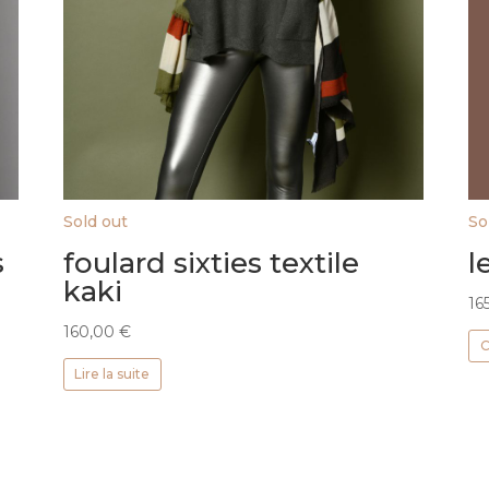
Sold out
So
s
foulard sixties textile
l
kaki
16
160,00
€
C
Lire la suite