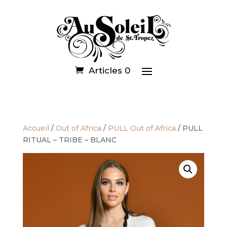
Articles 0
Accueil
/
Out of Africa
/
PULL Out of Africa
/ PULL
RITUAL – TRIBE – BLANC