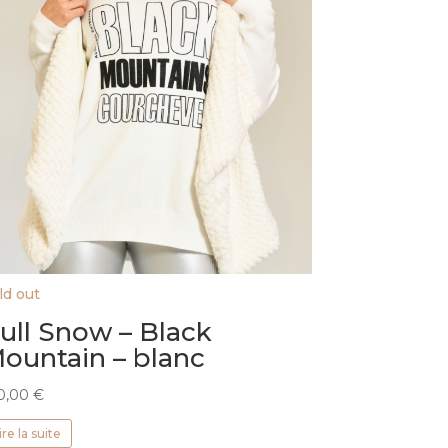
ld out
ull Snow – Black
ountain – blanc
0,00
€
ire la suite