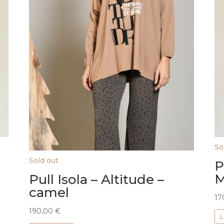
So
Sold out
P
M
Pull Isola – Altitude –
camel
17
190,00
€
L