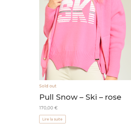
Sold out
Pull Snow – Ski – rose
170,00
€
Lire la suite