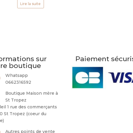
Lire la suite
ormations sur
Paiement sécuri
tre boutique
Whatsapp
0662316592
Boutique Maison mère à
St Tropez
leil 1 rue des commerçants
0 St Tropez (coeur du
ge)
Autres points de vente