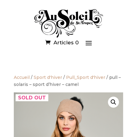
Articles 0
Accueil
/
Sport d'hiver
/
Pull_Sport d'hiver
/ pull –
solaris – sport d’hiver – camel
SOLD OUT