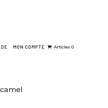
ADE
MON COMPTE
Articles 0
– camel