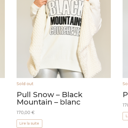
Sold out
So
Pull Snow – Black
P
Mountain – blanc
17
170,00
€
L
Lire la suite