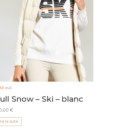
ld out
ull Snow – Ski – blanc
0,00
€
ire la suite