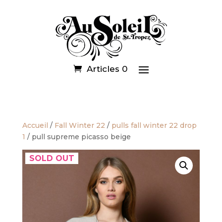
Articles 0
Accueil
/
Fall Winter 22
/
pulls fall winter 22 drop
1
/ pull supreme picasso beige
SOLD OUT