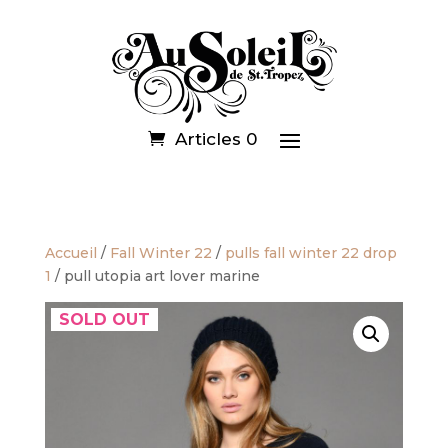
Articles 0
Accueil
/
Fall Winter 22
/
pulls fall winter 22 drop
1
/ pull utopia art lover marine
SOLD OUT