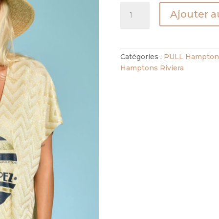
quantité
Ajouter a
de
PULL
VAGUE
ST
Catégories :
PULL Hamptons
TROPEZ
Hamptons Riviera