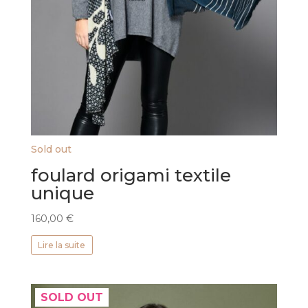
Sold out
foulard origami textile
unique
160,00
€
Lire la suite
SOLD OUT