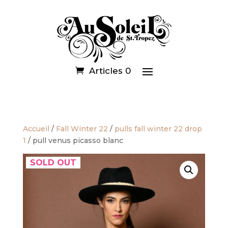
Articles 0
Accueil
/
Fall Winter 22
/
pulls fall winter 22 drop
1
/ pull venus picasso blanc
SOLD OUT