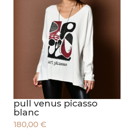
pull venus picasso
blanc
180,00
€