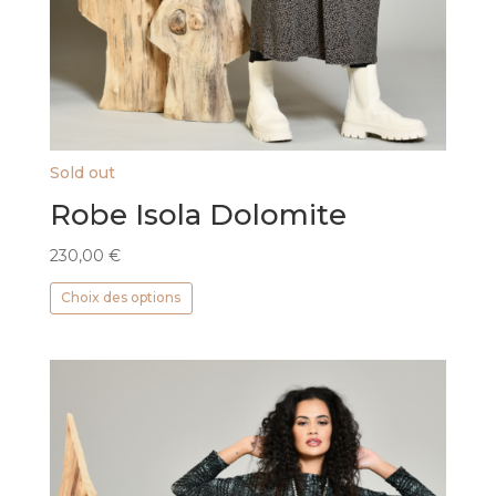
Sold out
Robe Isola Dolomite
230,00
€
Ce
Choix des options
produit
a
plusieurs
variations.
Les
options
peuvent
être