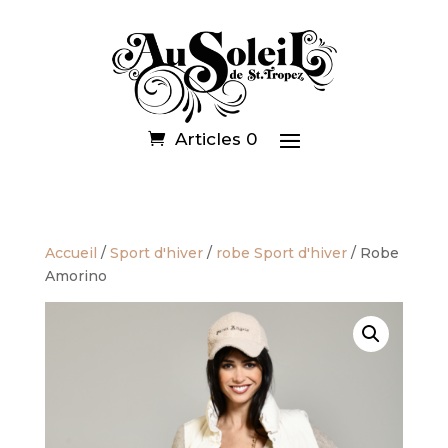
Articles 0
Accueil
/
Sport d'hiver
/
robe Sport d'hiver
/ Robe
Amorino