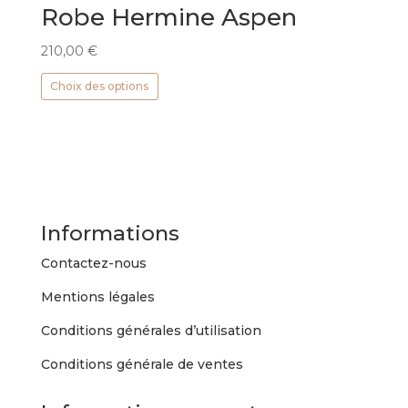
Robe Hermine Aspen
210,00
€
Ce
Choix des options
produit
a
plusieurs
variations.
Les
options
peuvent
Informations
être
choisies
Contactez-nous
sur
Mentions légales
la
page
Conditions générales d’utilisation
du
Conditions générale de ventes
produit