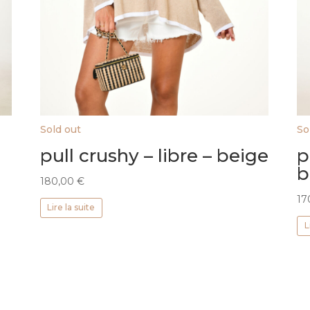
Sold out
So
pull crushy – libre – beige
p
b
180,00
€
17
Lire la suite
L