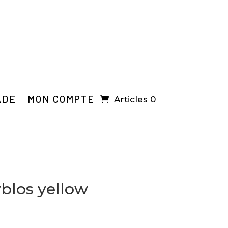
ADE
MON COMPTE
Articles 0
yblos yellow