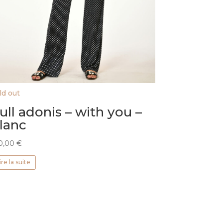
ld out
ull adonis – with you –
lanc
0,00
€
ire la suite