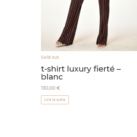
Sold out
t-shirt luxury fierté –
blanc
130,00
€
Lire la suite