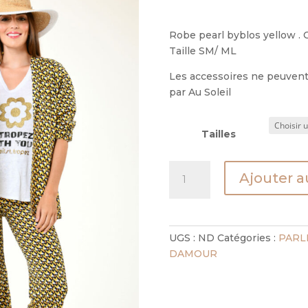
Robe pearl byblos yellow . 
Taille SM/ ML
Les accessoires ne peuvent 
par Au Soleil
Tailles
quantité
Ajouter a
de
robe
pearl
byblos
UGS :
ND
Catégories :
PARL
yellow
DAMOUR