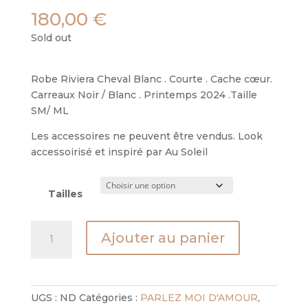
180,00
€
Sold out
Robe Riviera Cheval Blanc . Courte . Cache cœur.
Carreaux Noir / Blanc . Printemps 2024 .Taille
SM/ ML
Les accessoires ne peuvent être vendus. Look
accessoirisé et inspiré par Au Soleil
Tailles
quantité
Ajouter au panier
de
robe
riviera
cheval
UGS :
ND
Catégories :
PARLEZ MOI D'AMOUR
,
blanc