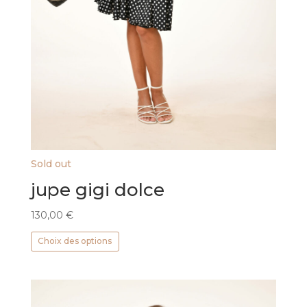
Sold out
jupe gigi dolce
130,00
€
Ce
Choix des options
produit
a
plusieurs
variations.