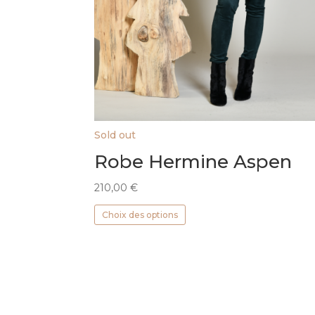
Sold out
Robe Hermine Aspen
210,00
€
Ce
Choix des options
produit
a
plusieurs
variations.
Les
options