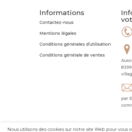
peuvent
être
Informations
Inf
choisies
vo
sur
Contactez-nous
la
Mentions légales
page
du
Conditions générales d’utilisation
produit
Conditions générale de ventes
Auso
8399
villa
par E
comm
Nous utilisons des cookies sur notre site Web pour vous o