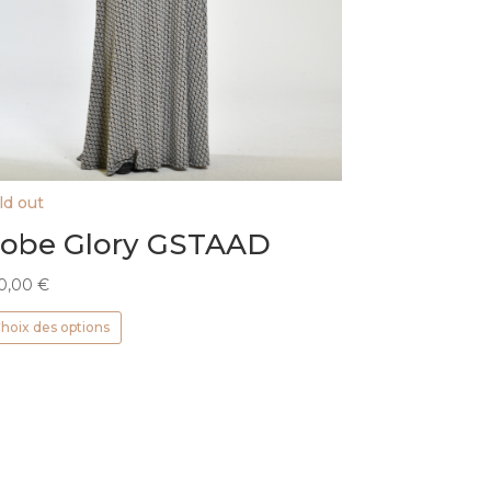
ld out
obe Glory GSTAAD
0,00
€
Ce
hoix des options
produit
a
plusieurs
variations.
Les
options
peuvent