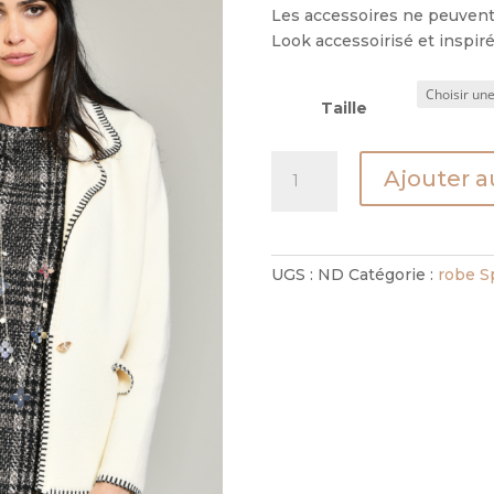
Les accessoires ne peuvent
Look accessoirisé et inspiré 
Taille
quantité
Ajouter a
de
Robe
Heidi
Aspen
UGS :
ND
Catégorie :
robe Sp