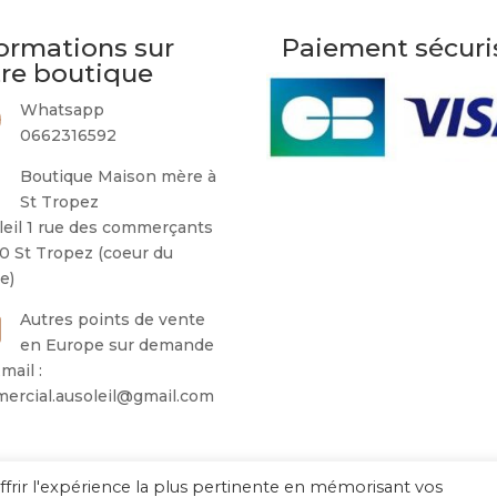
sur
ormations sur
Paiement sécuri
la
tre boutique
page
du
Whatsapp
produit
0662316592
Boutique Maison mère à
St Tropez
leil 1 rue des commerçants
0 St Tropez (coeur du
ge)
Autres points de vente
en Europe sur demande
mail :
ercial.ausoleil@gmail.com
ffrir l'expérience la plus pertinente en mémorisant vos