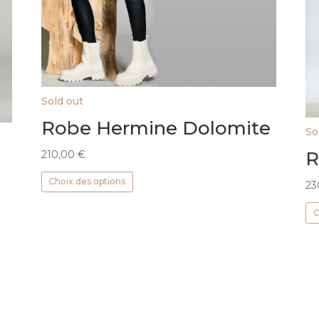
Sold out
Robe Hermine Dolomite
So
R
210,00
€
Ce
Choix des options
23
produit
a
C
plusieurs
variations.
Les
options
peuvent
être
choisies