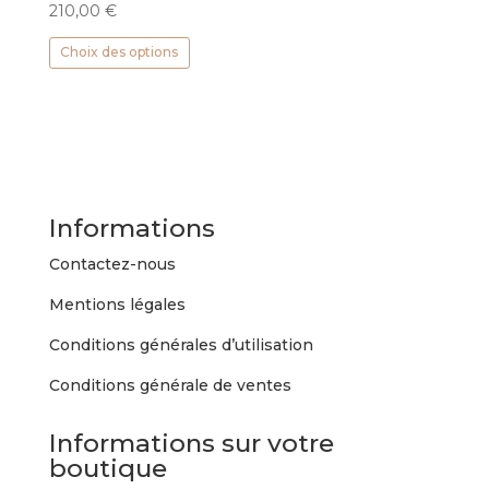
210,00
€
Ce
Choix des options
produit
a
plusieurs
variations.
Les
options
peuvent
Informations
être
choisies
Contactez-nous
sur
Mentions légales
la
page
Conditions générales d’utilisation
du
Conditions générale de ventes
produit
Informations sur votre
boutique