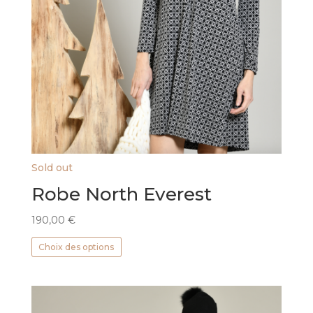
Sold out
Robe North Everest
190,00
€
Ce
Choix des options
produit
a
plusieurs
variations.