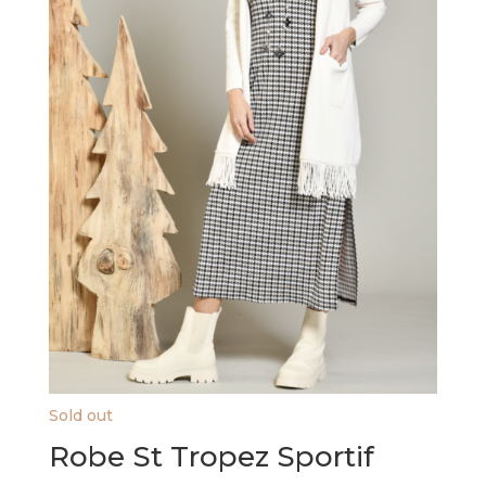
page
du
produit
Sold out
Robe St Tropez Sportif