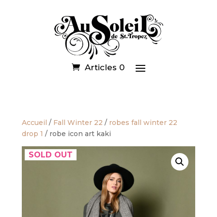
Articles 0
Accueil
/
Fall Winter 22
/
robes fall winter 22
drop 1
/ robe icon art kaki
SOLD OUT