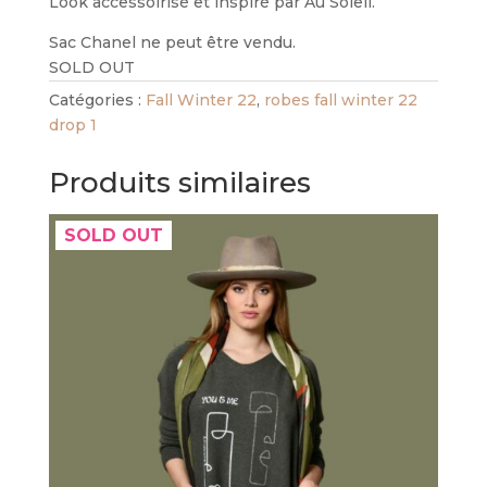
Look accessoirisé et inspiré par Au Soleil.
Sac Chanel ne peut être vendu.
SOLD OUT
Catégories :
Fall Winter 22
,
robes fall winter 22
drop 1
Produits similaires
SOLD OUT