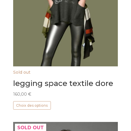
Sold out
legging space textile dore
160,00
€
Ce
Choix des options
produit
a
plusieurs
SOLD OUT
variations.