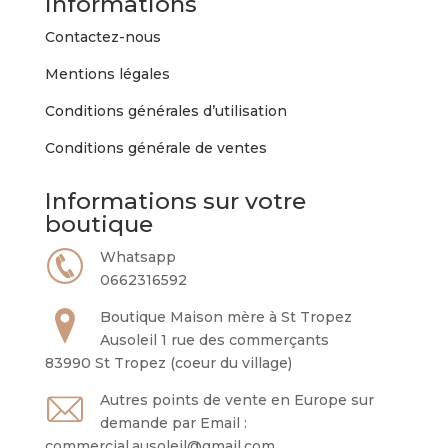
Informations
être
choisies
Contactez-nous
sur
Mentions légales
la
page
Conditions générales d’utilisation
du
Conditions générale de ventes
produit
Informations sur votre
boutique
Whatsapp
0662316592
Boutique Maison mère à St Tropez
Ausoleil 1 rue des commerçants
83990 St Tropez (coeur du village)
Autres points de vente en Europe sur
demande par Email :
commercial.ausoleil@gmail.com