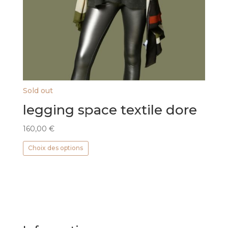
Sold out
legging space textile dore
160,00
€
Ce
Choix des options
produit
a
plusieurs
variations.
Les
options
peuvent