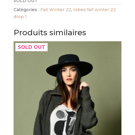
SOLD OUT
Catégories :
Fall Winter 22
,
robes fall winter 22
drop 1
Produits similaires
SOLD OUT