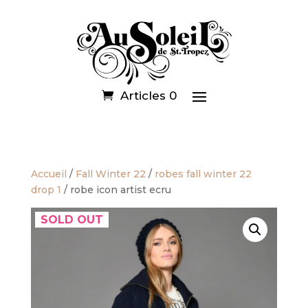
Articles 0
Accueil
/
Fall Winter 22
/
robes fall winter 22
drop 1
/ robe icon artist ecru
SOLD OUT