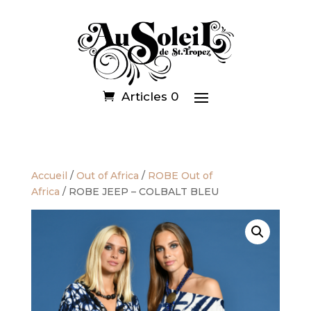
Articles 0
Accueil
/
Out of Africa
/
ROBE Out of
Africa
/ ROBE JEEP – COLBALT BLEU