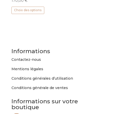
170,00
€
Ce
Choix des options
produit
a
plusieurs
variations.
Les
options
peuvent
Informations
être
choisies
Contactez-nous
sur
Mentions légales
la
page
Conditions générales d’utilisation
du
Conditions générale de ventes
produit
Informations sur votre
boutique