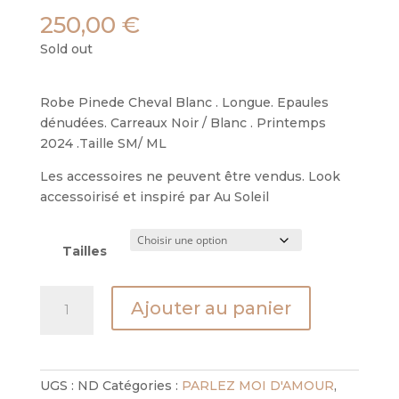
250,00
€
Sold out
Robe Pinede Cheval Blanc . Longue. Epaules
dénudées. Carreaux Noir / Blanc . Printemps
2024 .Taille SM/ ML
Les accessoires ne peuvent être vendus. Look
accessoirisé et inspiré par Au Soleil
Tailles
quantité
Ajouter au panier
de
robe
pinede
cheval
UGS :
ND
Catégories :
PARLEZ MOI D'AMOUR
,
blanc