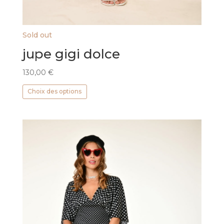
Sold out
jupe gigi dolce
130,00
€
Ce
Choix des options
produit
a
plusieurs
variations.
Les
options
peuvent
être
choisies
sur
la
page