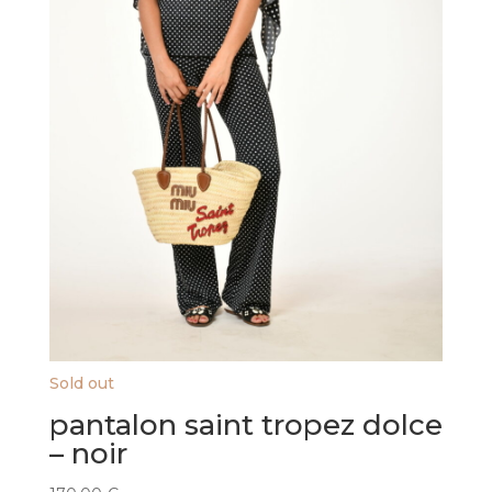
du
produit
Sold out
pantalon saint tropez dolce
– noir