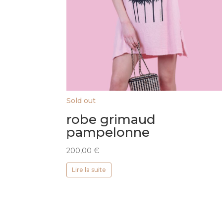
Sold out
robe grimaud
pampelonne
200,00
€
Lire la suite