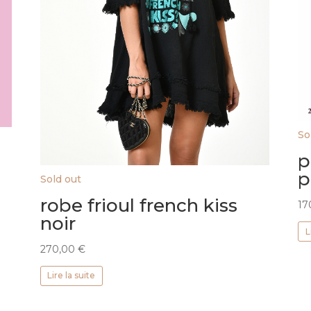
So
p
p
Sold out
robe frioul french kiss
17
noir
L
270,00
€
Lire la suite