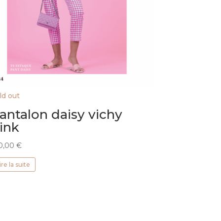
ld out
antalon daisy vichy
ink
0,00
€
ire la suite