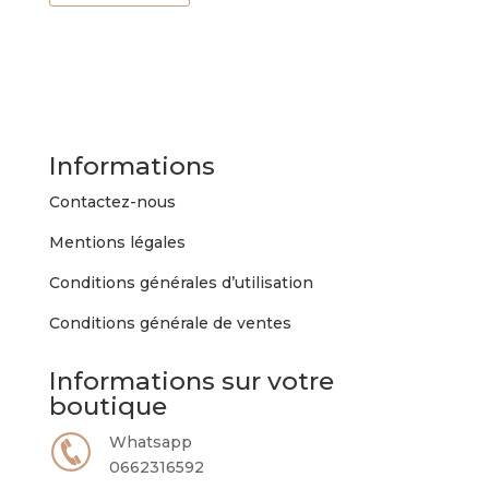
a
plusieurs
variations.
Les
options
peuvent
Informations
être
choisies
Contactez-nous
sur
Mentions légales
la
page
Conditions générales d’utilisation
du
Conditions générale de ventes
produit
Informations sur votre
boutique
Whatsapp
0662316592