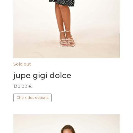
Sold out
jupe gigi dolce
130,00
€
Ce
Choix des options
produit
a
plusieurs
variations.
Les