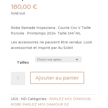
180,00
€
Sold out
Robe Ramade tropeziana . Courte Cov V Taille
froncée . Printemps 2024 .Taille SM/ ML
Les accessoires ne peuvent être vendus. Look
accessoirisé et inspiré par Au Soleil
Tailles
quantité
Ajouter au panier
de
robe
ramade
tropeziana
UGS :
ND
Catégories :
PARLEZ MOI D'AMOUR
,
ROBE PARLEZ MOI DAMOUR 02