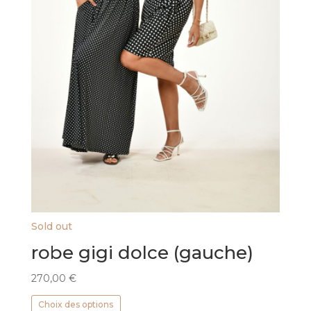
Sold out
robe gigi dolce (gauche)
270,00
€
Ce
Choix des options
produit