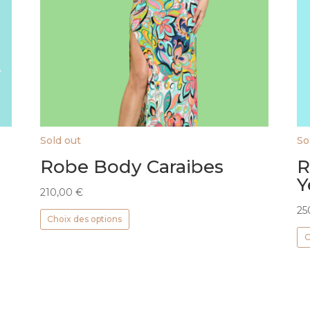
Sold out
So
Robe Body Caraibes
R
Y
210,00
€
Ce
25
Choix des options
produit
C
a
plusieurs
variations.
Les
options