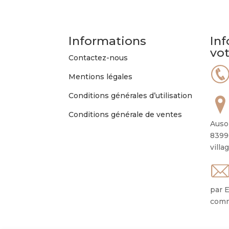
options
peuvent
être
Informations
Inf
choisies
vo
sur
Contactez-nous
la
Mentions légales
page
du
Conditions générales d’utilisation
produit
Conditions générale de ventes
Auso
8399
villa
par E
comm