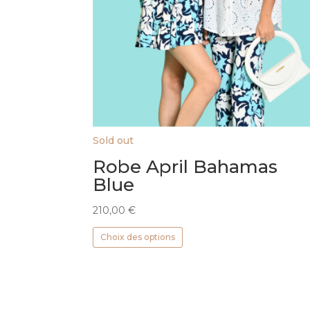
Sold out
Robe April Bahamas
Blue
210,00
€
Ce
Choix des options
produit
a
plusieurs
variations.
Les