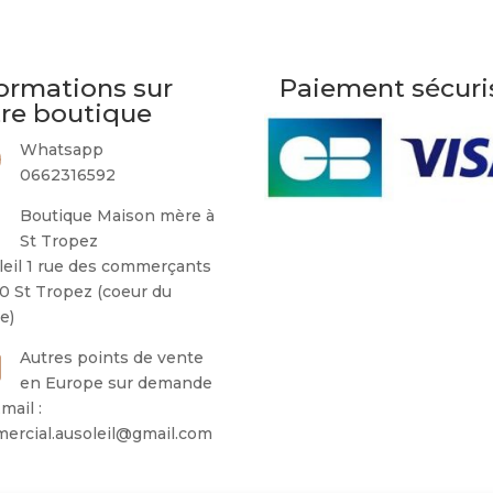
peuvent
être
choisies
ormations sur
Paiement sécuri
sur
tre boutique
la
page
Whatsapp
du
0662316592
produit
Boutique Maison mère à
St Tropez
leil 1 rue des commerçants
0 St Tropez (coeur du
ge)
Autres points de vente
en Europe sur demande
mail :
ercial.ausoleil@gmail.com