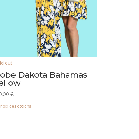
ld out
obe Dakota Bahamas
ellow
0,00
€
Ce
hoix des options
produit
a
plusieurs
variations.
Les